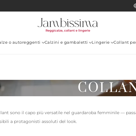
Reggicalze, collant e lingerie
alze o autoreggenti
Calzini e gambaletti
Lingerie
Collant p
COLLA
ollant sono il capo più versatile nel guardaroba femminile — pass
sibili a protagonisti assoluti del look.