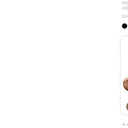
Or
chi
mot
13,