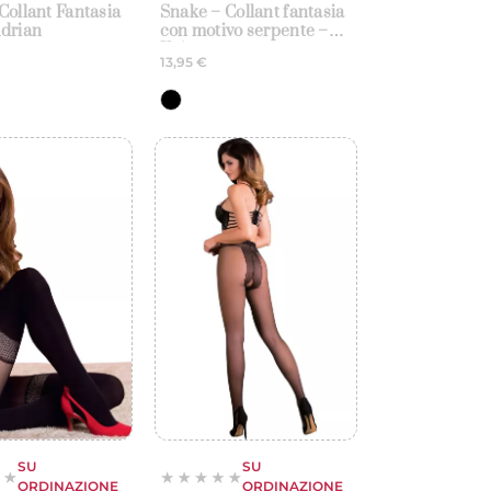
Collant Fantasia
Snake – Collant fantasia
Adrian
con motivo serpente –
Knittex
13,95 €
SU
SU
ORDINAZIONE
ORDINAZIONE