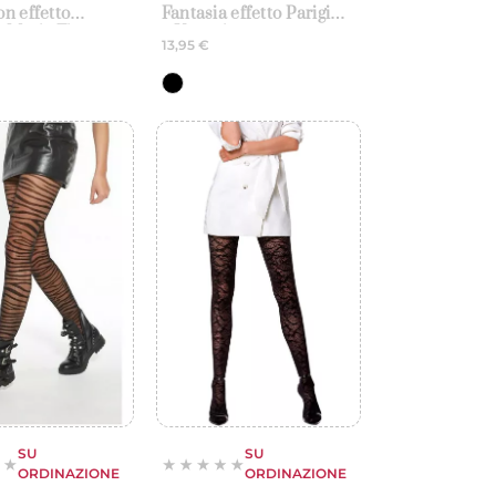
n effetto
Fantasia effetto Parigine
– Maria Fiore
– Veneziana
13,95 €
SU
SU
ORDINAZIONE
ORDINAZIONE