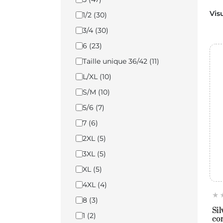
Vis
1/2
(30)
3/4
(30)
6
(23)
Taille unique 36/42
(11)
L/XL
(10)
S/M
(10)
5/6
(7)
7
(6)
2XL
(5)
3XL
(5)
XL
(5)
4XL
(4)
8
(3)
Sil
1
(2)
con