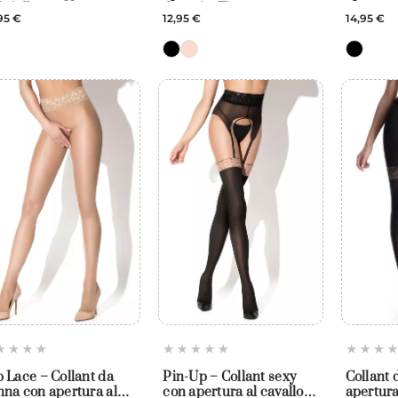
riella
denari – Fiore
95 €
12,95 €
14,95 €
 Lace – Collant da
Pin-Up – Collant sexy
Collant 
na con apertura al
con apertura al cavallo
apertura