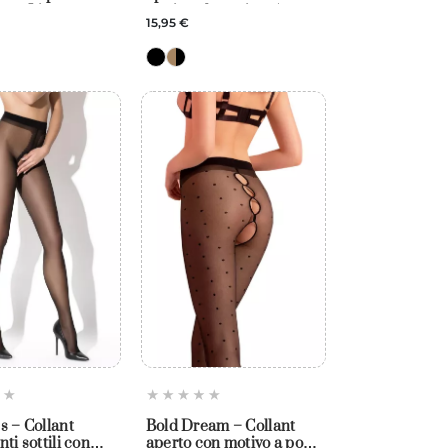
ne – Livco
motivo plumetis – Amour
15,95 €
s – Collant
Bold Dream – Collant
ti sottili con
aperto con motivo a pois