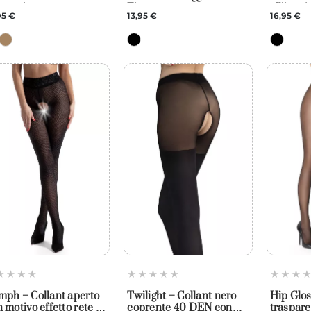
zzo – Amour
Fiore
all’ingui
95 €
13,95 €
16,95 €
mph – Collant aperto
Twilight – Collant nero
Hip Glos
 motivo effetto rete –
coprente 40 DEN con
trasparen