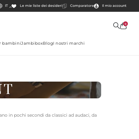
IT
Comparatore
Il mio account
Le mie liste dei desideri
0
er bambini
Jambibox
Blog
I nostri marchi
NT
ano in pochi secondi da classici ad audaci, da