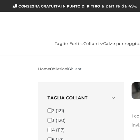
a partire da 49€
CONSEGNA GRATUITA IN PUNTO DI RITIRO
Taglie Forti
Collant
Calze per reggic
Home
Collezioni
Collant
TAGLIA COLLANT
2
(121)
I c
3
(120)
invi
4
(117)
5
(47)