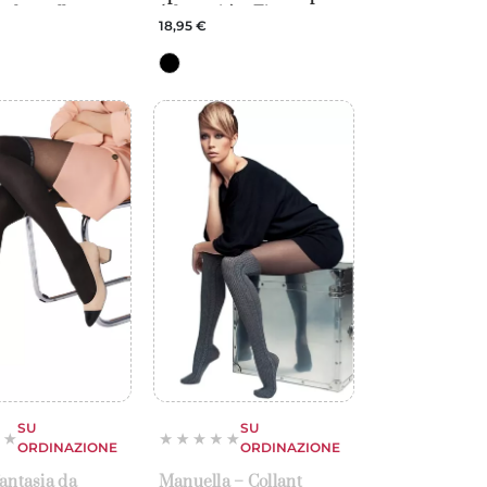
 al cavallo –
(plumetis) – Fiore
18,95 €
SU
SU
ORDINAZIONE
ORDINAZIONE
fantasia da
Manuella – Collant