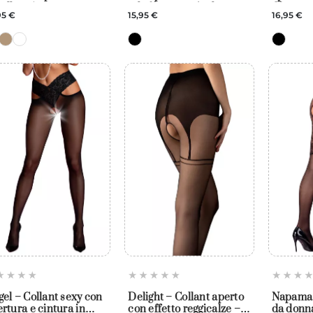
vallo – Amour
ed effetto reggicalze –
Glamour
95 €
15,95 €
16,95 €
Amour
el – Collant sexy con
Delight – Collant aperto
Napama 
rtura e cintura in
con effetto reggicalze –
da donn