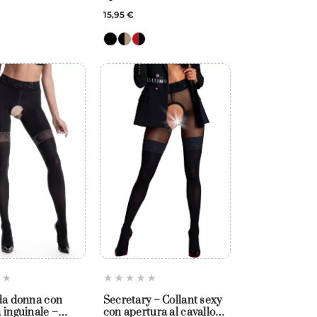
Amour
15,95 €
da donna con
Secretary – Collant sexy
 inguinale –
con apertura al cavallo