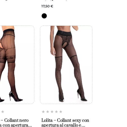
 – Amour
ed effetto calza coprente
17,50 €
– Amour
– Collant nero
Lolita – Collant sexy con
a con apertura
apertura al cavallo e