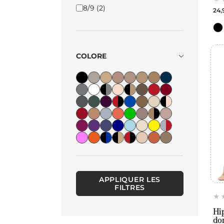
Gab
8/9
(2)
24,
COLORE
APPLIQUER LES
FILTRES
Hip
don