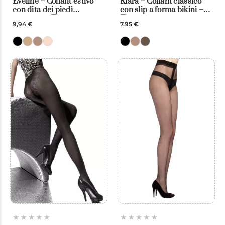
Eveline – Collant estivo
Klara – Collant classico
con dita dei piedi
con slip a forma bikini –
scoperte – Fiore
Fiore
9,94 €
7,95 €