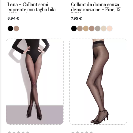
Lena – Collant semi
Collant da donna senza
coprente con taglio bikini
demarcazione – Fine, 15
40 denari
DEN
8,94 €
7,95 €