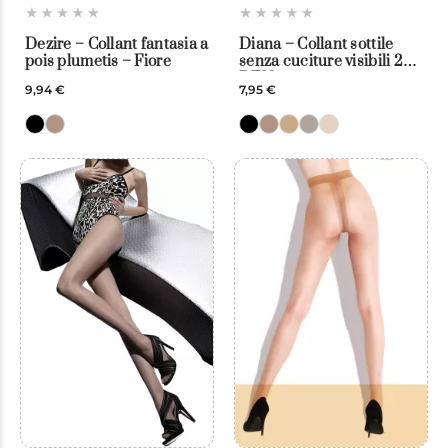
Dezire – Collant fantasia a
Diana – Collant sottile
pois plumetis – Fiore
senza cuciture visibili 20
DEN
9,94 €
7,95 €