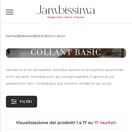
Reggicalze, collant e lingerie
Home
Collezioni
Collant
Collant Basic
COLLANT BASIC
Veritatis et at hic aut repellat. Doloribus dolores et temporibus assumenda
enim aut dolor. Molestias eum qui corrupti expedita. Fuga est sit aut
praesentium nam. Consequatur quo maxime veritatis et qui soluta.
FILTRI
Visualizzazione dei prodotti 1 a 17 su
17 risultati