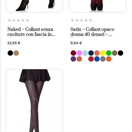
Naked – Collant senza
Satin – Collant opaco
cuciture con fascia in
donna 40 denari –
pizzo – Amour
Veneziana
22,95 €
9,94 €