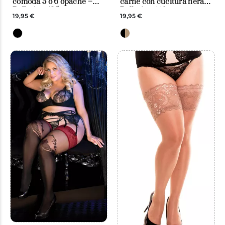
comoda 5 o 6 opache –
carne con cucitura nera –
Ballerina 435
Ballerina 440
19,95 €
19,95 €