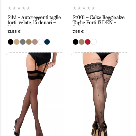
Silvi – Autoreggenti taglie
St001 – Calze Reggicalze
forti, velate, 15 denari –
Taglie Forti 17 DEN –
Veneziana
Passion
13,95 €
7,95 €