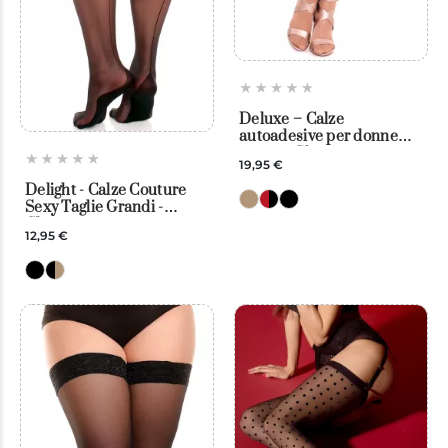
Deluxe – Calze
autoadesive per donne
curvy – Glamory
19,95 €
Delight - Calze Couture
Sexy Taglie Grandi -
Glamory
12,95 €