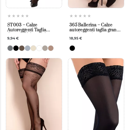
ST003 – Calze
365 Ballerina – Calze
Autoreggenti Taglia
autoreggenti taglia grande
Comoda Velate 17 den –
per donne formose
9,94 €
18,95 €
Passion