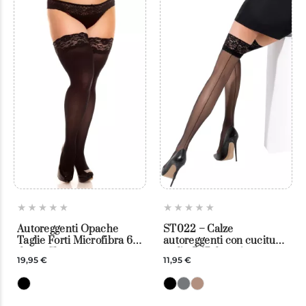
Autoreggenti Opache
ST022 – Calze
Taglie Forti Microfibra 60
autoreggenti con cucitura,
den – Glamory
taglia 5, 17 denari –
19,95 €
11,95 €
Passion