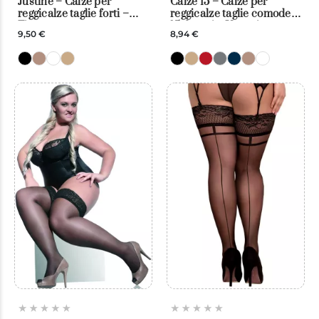
Justine – Calze per
Calze 15 – Calze per
reggicalze taglie forti –
reggicalze taglie comode,
Fiore
15 denari – Veneziana
9,50 €
8,94 €