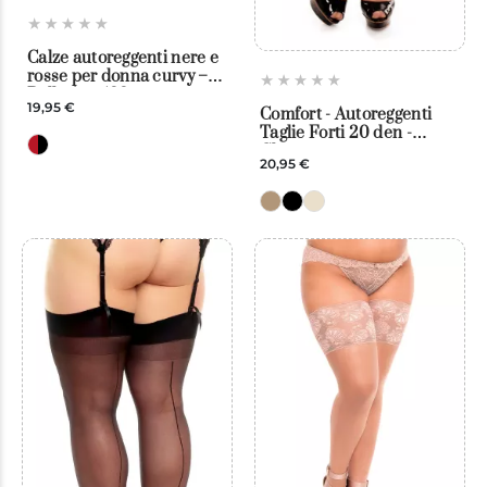
Calze autoreggenti nere e
rosse per donna curvy –
Ballerina 488
19,95 €
Comfort - Autoreggenti
Taglie Forti 20 den -
Glamory
20,95 €