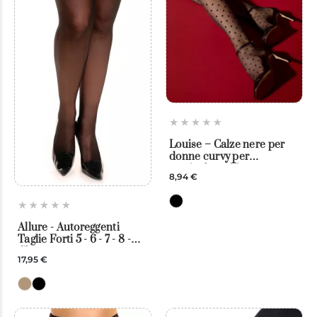
Louise – Calze nere per
donne curvy per
reggicalze – Fiore
8,94 €
Allure - Autoreggenti
Taglie Forti 5 - 6 - 7 - 8 -
Glamory
17,95 €