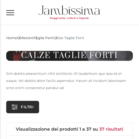
Reggicalze, collant e lingerie
Home
Collezioni
Taglie Forti
Calze Taglie Forti
CALZE TAGLIE FORTI
Sint debitis praesentium nihil architecto. Et laudantium quo ipsa sit et
eaque. Vel debitis dolor facilis aspernatur. Harum sit incidunt laboriosam
error enim consectetur pariatur ad.
FILTRI
Visualizzazione dei prodotti 1 a 37 su
37 risultati