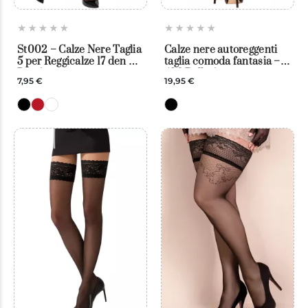
St002 – Calze Nere Taglia
Calze nere autoreggenti
5 per Reggicalze 17 den –
taglia comoda fantasia –
Passion
438 Ballerina
7,95 €
19,95 €