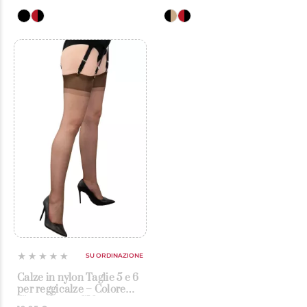
SU ORDINAZIONE
Calze in nylon Taglie 5 e 6
per reggicalze – Colore
Cioccolato – GIO