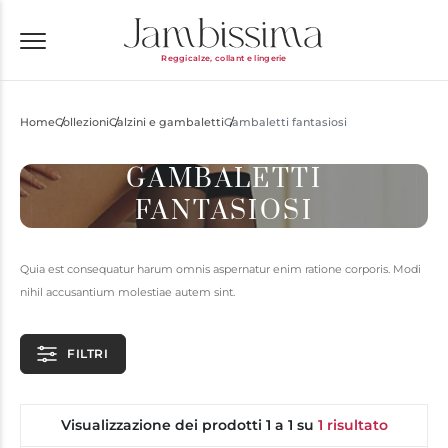
Reggicalze, collant e lingerie
Home
Collezioni
Calzini e gambaletti
Gambaletti fantasiosi
GAMBALETTI
FANTASIOSI
Quia est consequatur harum omnis aspernatur enim ratione corporis. Modi
nihil accusantium molestiae autem sint.
FILTRI
Visualizzazione dei prodotti 1 a 1 su
1 risultato