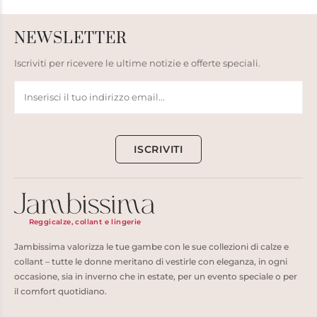
NEWSLETTER
Iscriviti per ricevere le ultime notizie e offerte speciali.
ISCRIVITI
Reggicalze, collant e lingerie
Jambissima valorizza le tue gambe con le sue collezioni di calze e
collant – tutte le donne meritano di vestirle con eleganza, in ogni
occasione, sia in inverno che in estate, per un evento speciale o per
il comfort quotidiano.