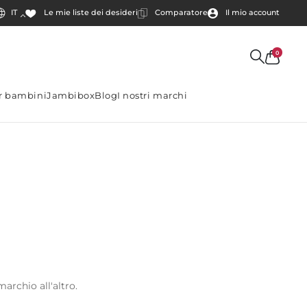
IT
Comparatore
Il mio account
Le mie liste dei desideri
0
er bambini
Jambibox
Blog
I nostri marchi
archio all'altro.