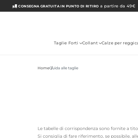
a partire da 49€
CONSEGNA GRATUITA IN PUNTO DI RITIRO
Taglie Forti
Collant
Calze per reggic
Home
Guida alle taglie
Le tabelle di corrispondenza sono fornite a tito
Si consiglia di fare riferimento, se possibile, a