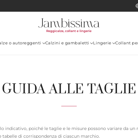
Reggicalze, collant e lingerie
alze o autoreggenti
Calzini e gambaletti
Lingerie
Collant p
GUIDA ALLE TAGLIE
lo indicativo, poiché le taglie e le misure possono variare da un m
lle tabelle di corrispondenza di ciascun marchio.