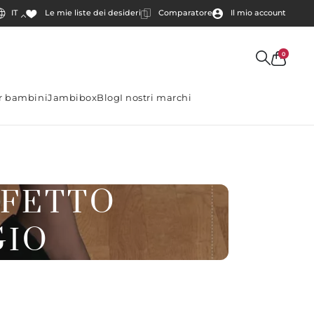
IT
Comparatore
Il mio account
Le mie liste dei desideri
0
er bambini
Jambibox
Blog
I nostri marchi
FFETTO
GIO