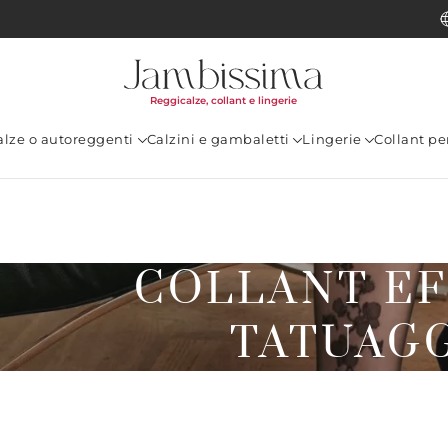
Reggicalze, collant e lingerie
alze o autoreggenti
Calzini e gambaletti
Lingerie
Collant p
COLLANT E
TATUAG