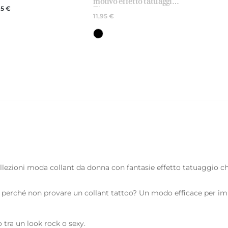
motivo effetto tatuaggio –
ttex
95 €
Fiore
11,95 €
lezioni moda collant da donna con fantasie effetto tatuaggio ch
 perché non provare un collant tattoo? Un modo efficace per imm
 tra un look rock o sexy.