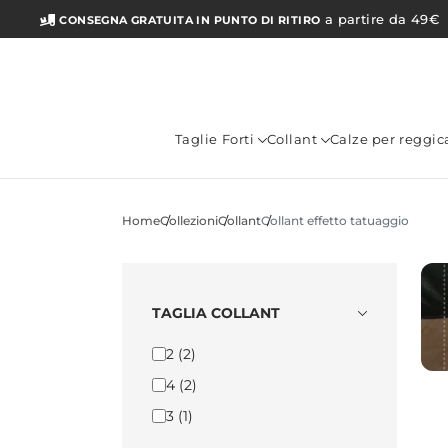
a partire da 49€
CONSEGNA GRATUITA IN PUNTO DI RITIRO
Taglie Forti
Collant
Calze per reggic
Home
Collezioni
Collant
Collant effetto tatuaggio
TAGLIA COLLANT
2
(2)
4
(2)
3
(1)