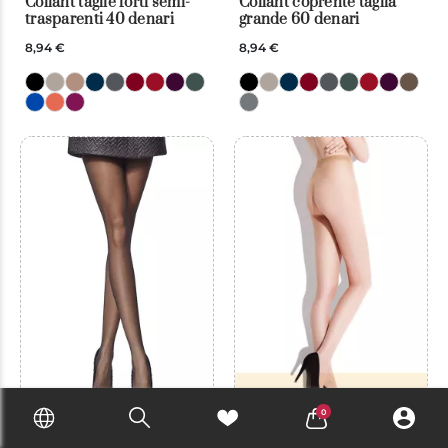
Collant taglie forti semi-
Collant coprente taglia
trasparenti 40 denari
grande 60 denari
8,94 €
8,94 €
0