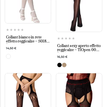
Collant bianco in rete
effetto reggicalze – S018
Passion
Collant sexy aperto effetto
14,50 €
reggicalze – TiOpen 002
Passion
16,50 €