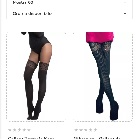
Mostra 60
Ordina disponibile