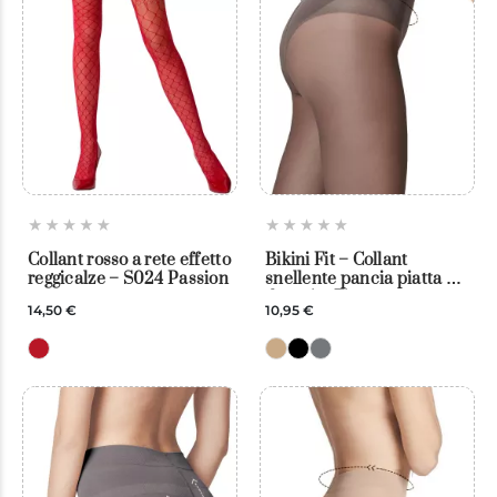
Collant rosso a rete effetto
Bikini Fit – Collant
reggicalze – S024 Passion
snellente pancia piatta 40
denari – Fiore
14,50 €
10,95 €