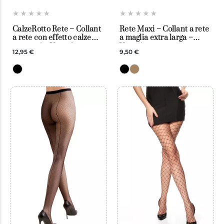
CalzeRotto Rete – Collant
Rete Maxi – Collant a rete
a rete con effetto calze
a maglia extra larga –
coprenti – Veneziana –
Veneziana
12,95 €
9,50 €