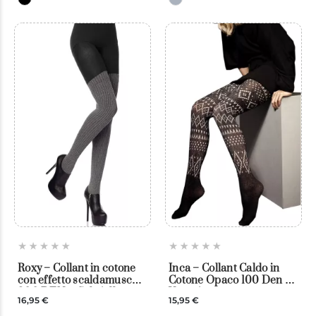
Roxy – Collant in cotone
Inca – Collant Caldo in
con effetto scaldamuscoli
Cotone Opaco 100 Den –
200 DEN – Gabriella
Veneziana
16,95 €
15,95 €