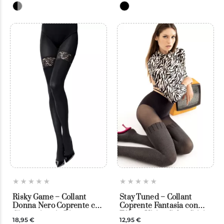
Risky Game – Collant
Stay Tuned – Collant
Donna Nero Coprente con
Coprente Fantasia con
Giarrettiera in Pizzo –
Effetto Visivo Calze Grigie
18,95 €
12,95 €
Knittex
– Fiore