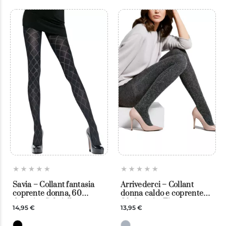
Savia – Collant fantasia
Arrivederci – Collant
coprente donna, 60
donna caldo e coprente
denari – Gabriella
60 denari – Fiore
14,95 €
13,95 €