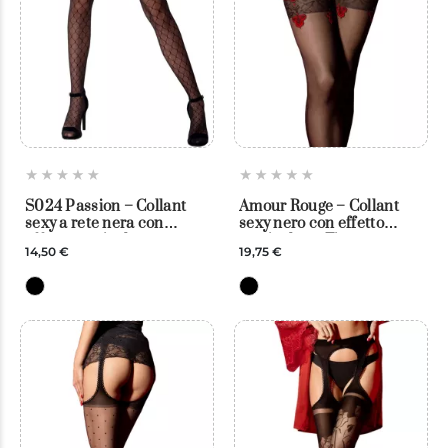
S024 Passion – Collant
Amour Rouge – Collant
sexy a rete nera con
sexy nero con effetto
effetto reggicalze
reggicalze – Fiore
14,50 €
19,75 €