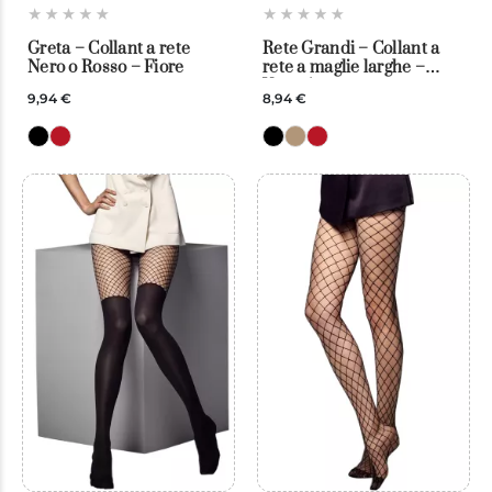
Greta – Collant a rete
Rete Grandi – Collant a
Nero o Rosso – Fiore
rete a maglie larghe –
Veneziana
9,94 €
8,94 €