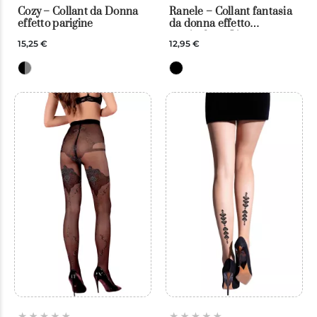
Cozy – Collant da Donna
Ranele – Collant fantasia
effetto parigine
da donna effetto
reggicalze – Livco
15,25 €
12,95 €