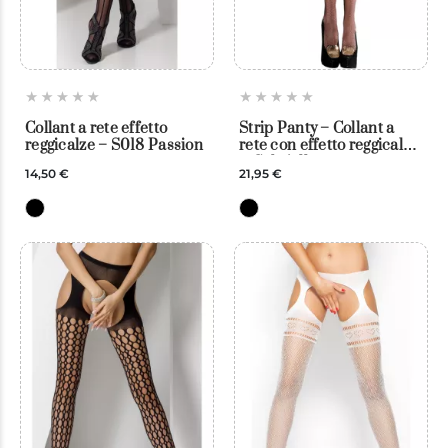
Collant a rete effetto
Strip Panty – Collant a
reggicalze – S018 Passion
rete con effetto reggicalze
– Gabriella
14,50 €
21,95 €