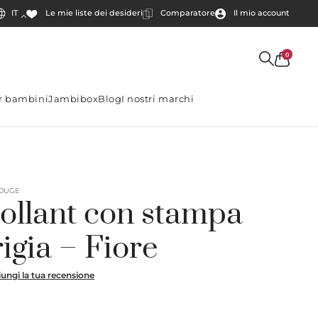
IT
Comparatore
Il mio account
Le mie liste dei desideri
0
er bambini
Jambibox
Blog
I nostri marchi
ROUGE
Collant con stampa
rigia – Fiore
ungi la tua recensione