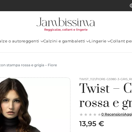
Reggicalze, collant e lingerie
alze o autoreggenti
Calzini e gambaletti
Lingerie
Collant p
con stampa rossa e grigia – Fiore
TWIST_1121/FIORE-G5980-3-GRIS_
Twist – 
rossa e g
0 Recensioni
Aggi
13,95 €