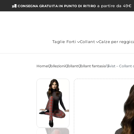
a partire da 49€
CONSEGNA GRATUITA IN PUNTO DI RITIRO
Taglie Forti
Collant
Calze per reggic
Home
Collezioni
Collant
Collant fantasia
Twist – Collant 