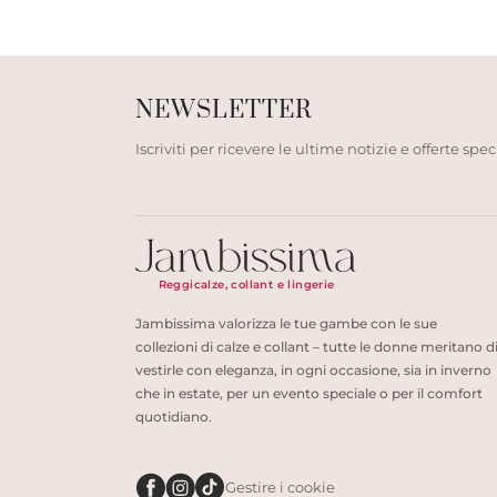
NEWSLETTER
Iscriviti per ricevere le ultime notizie e offerte speci
Reggicalze, collant e lingerie
Jambissima valorizza le tue gambe con le sue
collezioni di calze e collant – tutte le donne meritano d
vestirle con eleganza, in ogni occasione, sia in inverno
che in estate, per un evento speciale o per il comfort
quotidiano.
Gestire i cookie