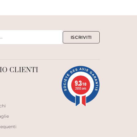
ISCRIVITI
IO CLIENTI
9.3
/10
2655 avis
chi
aglie
equenti