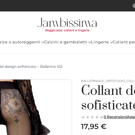
Reggicalze, collant e lingerie
alze o autoreggenti
Calzini e gambaletti
Lingerie
Collant p
l design sofisticato – Ballerina 412
BALLERINA412_1297/STUDIO_COLL
Collant d
sofistica
0 Recensioni
Aggi
17,95 €