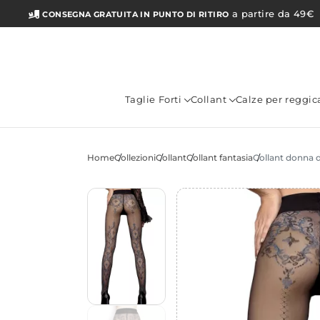
a partire da 49€
CONSEGNA GRATUITA IN PUNTO DI RITIRO
Taglie Forti
Collant
Calze per reggic
Home
Collezioni
Collant
Collant fantasia
Collant donna da