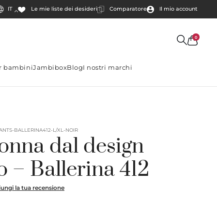
IT
Comparatore
Il mio account
Le mie liste dei desideri
0
er bambini
Jambibox
Blog
I nostri marchi
ANTS-BALLERINA412-L/XL-NOIR
onna dal design
to – Ballerina 412
ungi la tua recensione