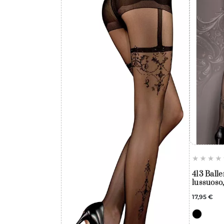
413 Balle
lussuoso,
17,95 €