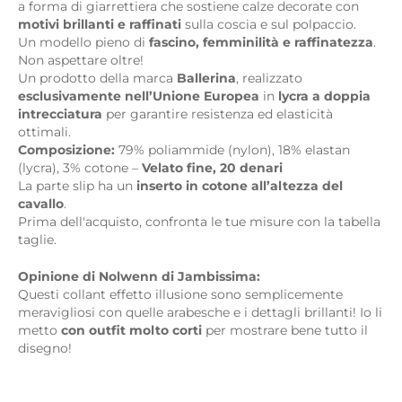
a forma di giarrettiera che sostiene calze decorate con
motivi brillanti e raffinati
sulla coscia e sul polpaccio.
Un modello pieno di
fascino, femminilità e raffinatezza
.
Non aspettare oltre!
Un prodotto della marca
Ballerina
, realizzato
esclusivamente nell’Unione Europea
in
lycra a doppia
intrecciatura
per garantire resistenza ed elasticità
ottimali.
Composizione:
79% poliammide (nylon), 18% elastan
(lycra), 3% cotone –
Velato fine, 20 denari
La parte slip ha un
inserto in cotone all’altezza del
cavallo
.
Prima dell'acquisto, confronta le tue misure con la tabella
taglie.
Opinione di Nolwenn di Jambissima:
Questi collant effetto illusione sono semplicemente
meravigliosi con quelle arabesche e i dettagli brillanti! Io li
metto
con outfit molto corti
per mostrare bene tutto il
disegno!