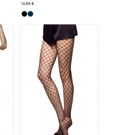
12,95 €