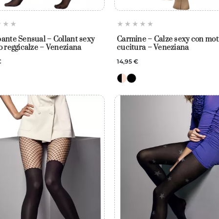
pante Sensual – Collant sexy
Carmine – Calze sexy con mot
to reggicalze – Veneziana
cucitura – Veneziana
€
14,95 €