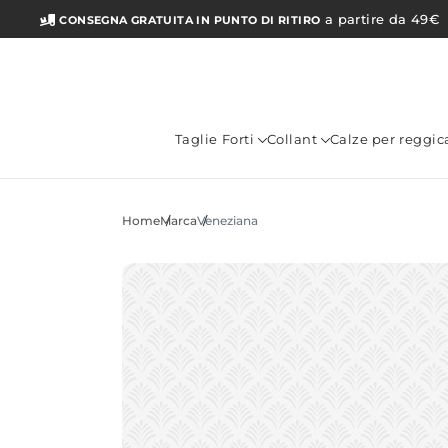
a partire da 49€
CONSEGNA GRATUITA IN PUNTO DI RITIRO
Taglie Forti
Collant
Calze per reggic
Home
Marca
Veneziana