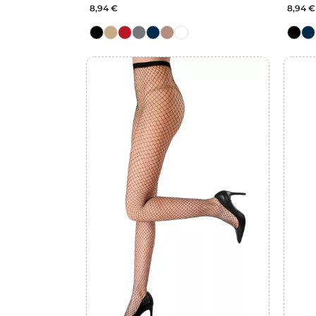
Veneziana
8,94 €
8,94 €