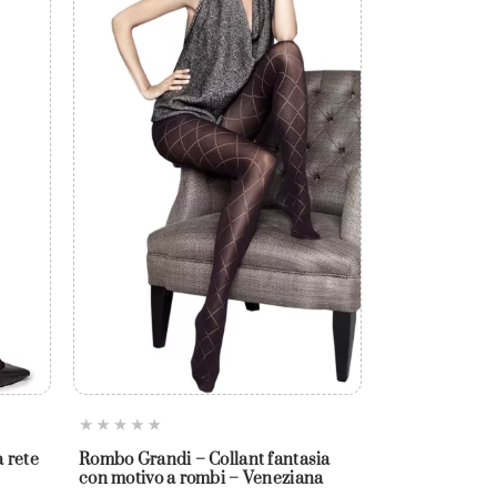
 rete
Rombo Grandi – Collant fantasia
con motivo a rombi – Veneziana