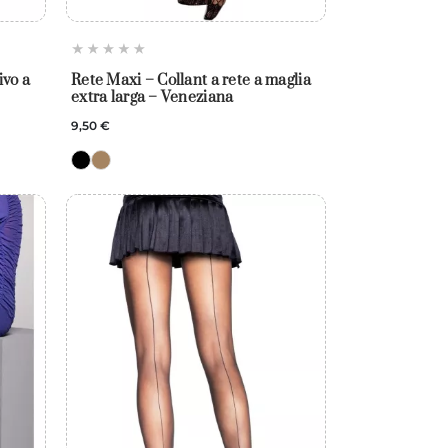
ivo a
Rete Maxi – Collant a rete a maglia
extra larga – Veneziana
9,50 €