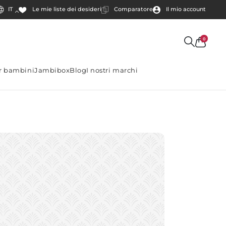
IT
Comparatore
Il mio account
Le mie liste dei desideri
0
er bambini
Jambibox
Blog
I nostri marchi