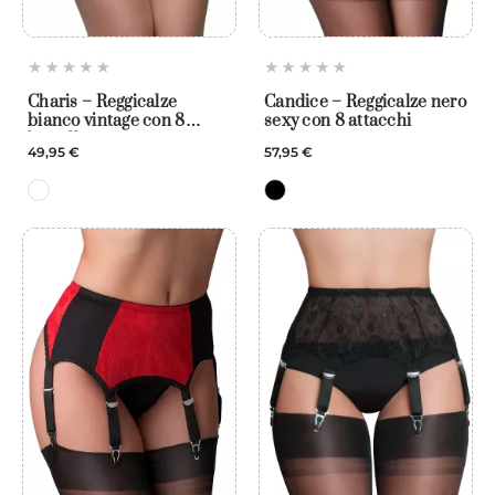
Charis – Reggicalze
Candice – Reggicalze nero
bianco vintage con 8
sexy con 8 attacchi
bretelle
49,95 €
57,95 €