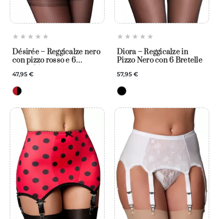
Désirée – Reggicalze nero
Diora – Reggicalze in
con pizzo rosso e 6
Pizzo Nero con 6 Bretelle
attacchi
47,95 €
57,95 €