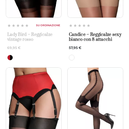
SU ORDINAZIONE
Lady Bird – Reggicalze
Candice – Reggicalze sexy
vintage rosso
bianco con 8 attacchi
69,95 €
57,95 €