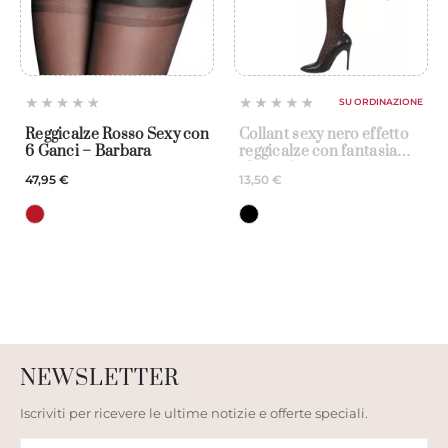
SU ORDINAZIONE
Reggicalze Rosso Sexy con
Collant sexy nero effetto
6 Ganci – Barbara
reggicalze con fantasia
plumetis
47,95 €
13,50 €
NEWSLETTER
Iscriviti per ricevere le ultime notizie e offerte speciali.