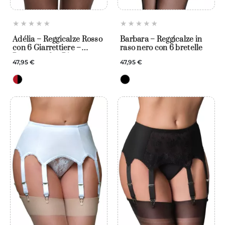
Adélia – Reggicalze Rosso
Barbara – Reggicalze in
con 6 Giarrettiere –
raso nero con 6 bretelle
Powermesh e Pizzo
47,95 €
47,95 €