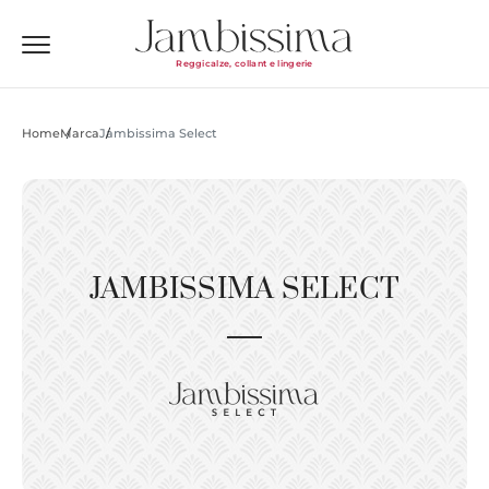
Reggicalze, collant e lingerie
Home
Marca
Jambissima Select
JAMBISSIMA SELECT