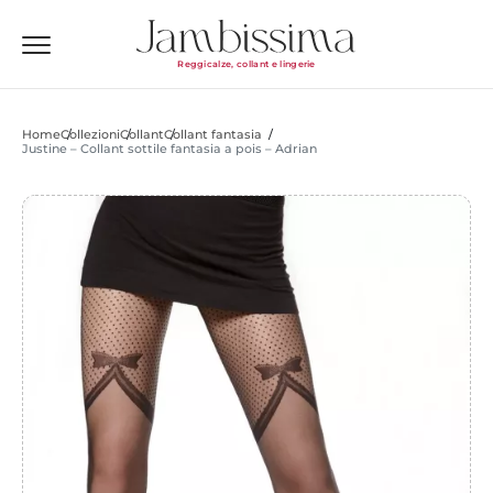
Reggicalze, collant e lingerie
Home
Collezioni
Collant
Collant fantasia
Justine – Collant sottile fantasia a pois – Adrian