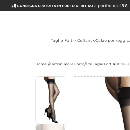
a partire da 49€
CONSEGNA GRATUITA IN PUNTO DI RITIRO
Taglie Forti
Collant
Calze per reggic
Home
Collezioni
Taglie Forti
Calze Taglie Forti
Justine – C