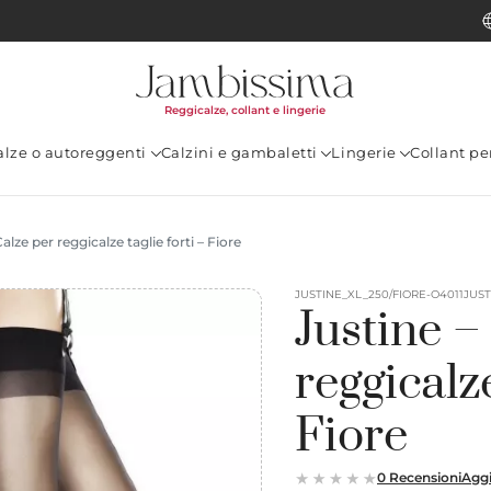
Reggicalze, collant e lingerie
alze o autoreggenti
Calzini e gambaletti
Lingerie
Collant p
alze per reggicalze taglie forti – Fiore
JUSTINE_XL_250/FIORE-O4011JUST
Justine –
reggicalze
Fiore
0 Recensioni
Aggi