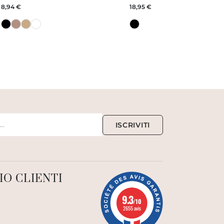
8,94 €
18,95 €
ISCRIVITI
IO CLIENTI
9.3
/10
2655 avis