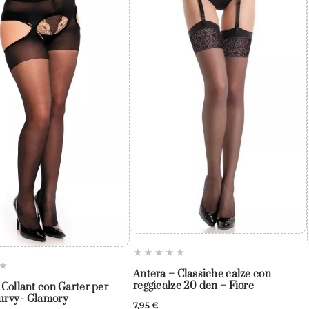
Antera – Classiche calze con
reggicalze 20 den – Fiore
 Collant con Garter per
rvy - Glamory
7,95 €