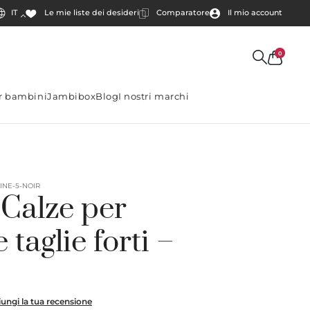
IT
Comparatore
Il mio account
Le mie liste dei desideri
0
er bambini
Jambibox
Blog
I nostri marchi
INE-5-NOIR
 Calze per
 taglie forti –
ungi la tua recensione