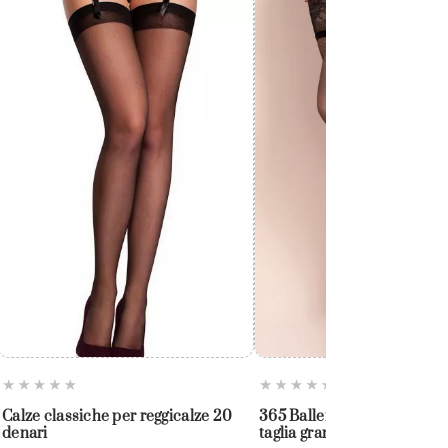
Calze classiche per reggicalze 20
365 Ballerina – Calze auto
denari
taglia grande per donne fo