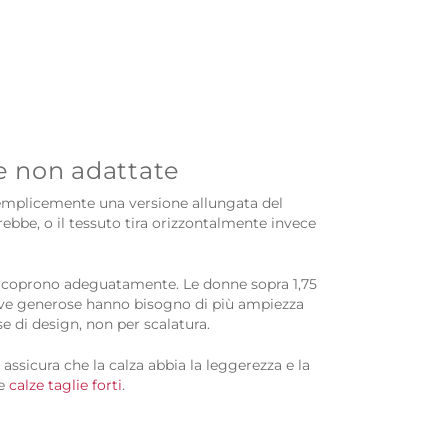
 e non adattate
 semplicemente una versione allungata del
vrebbe, o il tessuto tira orizzontalmente invece
on coprono adeguatamente. Le donne sopra 1,75
ve generose hanno bisogno di più ampiezza
ase di design, non per scalatura.
i
assicura che la calza abbia la leggerezza e la
ne
calze taglie forti
.