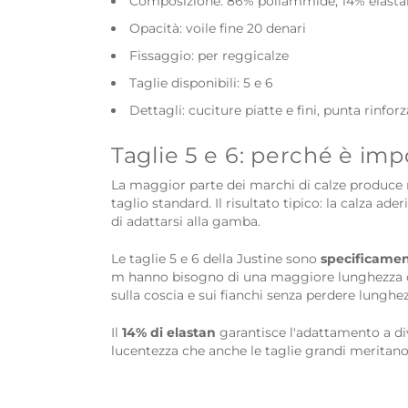
Composizione: 86% poliammide, 14% elasta
Opacità: voile fine 20 denari
Fissaggio: per reggicalze
Taglie disponibili: 5 e 6
Dettagli: cuciture piatte e fini, punta rinforz
Taglie 5 e 6: perché è im
La maggior parte dei marchi di calze produce n
taglio standard. Il risultato tipico: la calza a
di adattarsi alla gamba.
Le taglie 5 e 6 della Justine sono
specificamen
m hanno bisogno di una maggiore lunghezza d
sulla coscia e sui fianchi senza perdere lunghezz
Il
14% di elastan
garantisce l'adattamento a dive
lucentezza che anche le taglie grandi meritano. P