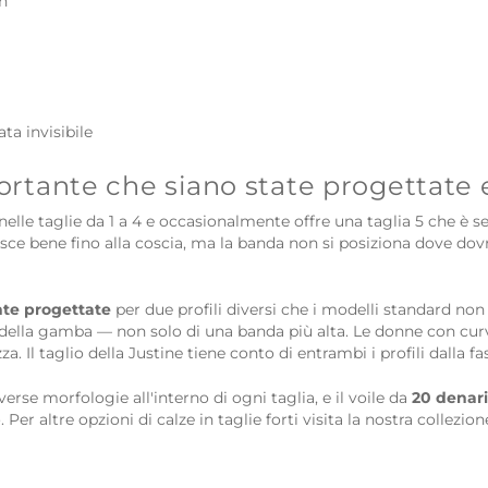
n
ata invisibile
portante che siano state progettate
elle taglie da 1 a 4 e occasionalmente offre una taglia 5 che è
derisce bene fino alla coscia, ma la banda non si posiziona dove do
te progettate
per due profili diversi che i modelli standard n
ella gamba — non solo di una banda più alta. Le donne con cur
a. Il taglio della Justine tiene conto di entrambi i profili dalla f
rse morfologie all'interno di ogni taglia, e il voile da
20 denar
er altre opzioni di calze in taglie forti visita la nostra collezio