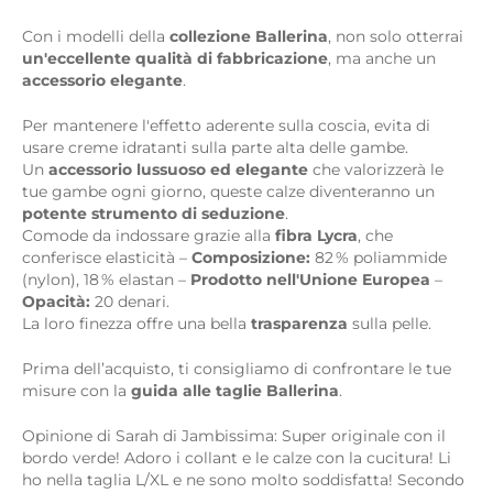
Con i modelli della
collezione Ballerina
, non solo otterrai
un'eccellente qualità di fabbricazione
, ma anche un
accessorio elegante
.
Per mantenere l'effetto aderente sulla coscia, evita di
usare creme idratanti sulla parte alta delle gambe.
Un
accessorio lussuoso ed elegante
che valorizzerà le
tue gambe ogni giorno, queste calze diventeranno un
potente strumento di seduzione
.
Comode da indossare grazie alla
fibra Lycra
, che
conferisce elasticità –
Composizione:
82 % poliammide
(nylon), 18 % elastan –
Prodotto nell'Unione Europea
–
Opacità:
20 denari.
La loro finezza offre una bella
trasparenza
sulla pelle.
Prima dell’acquisto, ti consigliamo di confrontare le tue
misure con la
guida alle taglie Ballerina
.
Opinione di Sarah di Jambissima: Super originale con il
bordo verde! Adoro i collant e le calze con la cucitura! Li
ho nella taglia L/XL e ne sono molto soddisfatta! Secondo