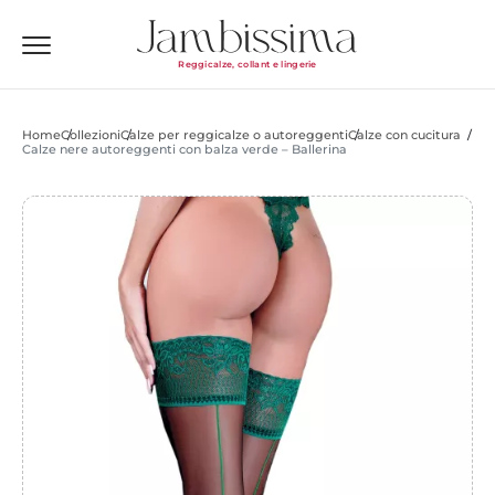
Reggicalze, collant e lingerie
Home
Collezioni
Calze per reggicalze o autoreggenti
Calze con cucitura
Calze nere autoreggenti con balza verde – Ballerina