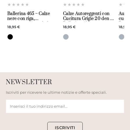
Ballerina 465 – Calze
Calze Autoreggenti con
Autor
nere con riga,
Cucitura Grigie 20 den –
cucitu
autoreggenti con balza
Ballerina 466
Balle
18,95 €
18,95 €
18,95 
blu
NEWSLETTER
Iscriviti per ricevere le ultime notizie e offerte speciali.
ISCRIVITI