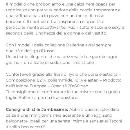
Il modello che proponiamo è una calza nera opaca per
reggicalze con parte superiore della coscia trasparente e
una raffinata balza in pizzo con un tocco di rosso
bordeaux. Il contrasto tra trasparenza e opacità è
particolarmente accattivante. Può risultare sobria o sexy a
seconda della lunghezza della gonna o del vestito.
Con i modelli della collezione Ballerina avrai sempre
qualità e design di lusso.
Un articolo elegante che valorizzerà le tue gambe ogni
giorno – un alleato di seduzione irresistibile.
Confortevoli grazie alla fibra di lycra che dona elasticità –
Composizione: 82 % poliammide, 18 % elastan – Prodotto
nell'Unione Europea – Opacità 20/60 den.
Ti consigliamo di confrontare le tue misure con la guida
taglie Ballerina prima di acquistare.
Consiglio di stile Jambissima:
Abbina queste splendide
calze a una minigonna nera aderente e un reggiseno
balconette. Ideali per una serata intima e sensuale! Tacchi
a spillo ben accetti!