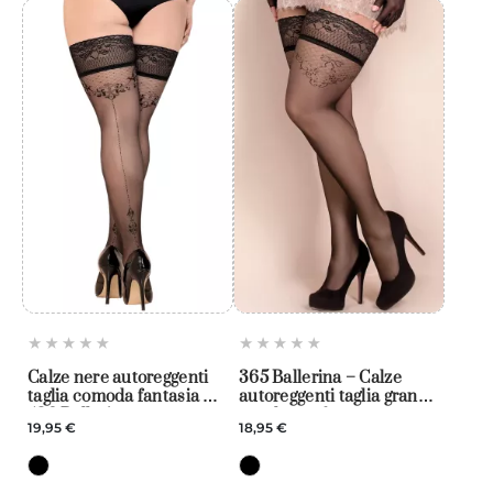
Calze nere autoreggenti
365 Ballerina – Calze
taglia comoda fantasia –
autoreggenti taglia grande
438 Ballerina
per donne formose
19,95 €
18,95 €