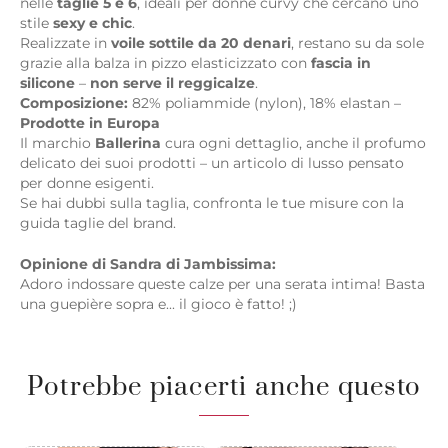
nelle
taglie 5 e 6
, ideali per donne curvy che cercano uno
stile
sexy e chic
.
Realizzate in
voile sottile da 20 denari
, restano su da sole
grazie alla balza in pizzo elasticizzato con
fascia in
silicone
–
non serve il reggicalze
.
Composizione:
82% poliammide (nylon), 18% elastan –
Prodotte in Europa
Il marchio
Ballerina
cura ogni dettaglio, anche il profumo
delicato dei suoi prodotti – un articolo di lusso pensato
per donne esigenti.
Se hai dubbi sulla taglia, confronta le tue misure con la
guida taglie del brand.
Opinione di Sandra di Jambissima:
Adoro indossare queste calze per una serata intima! Basta
una guepière sopra e... il gioco è fatto! ;)
Potrebbe piacerti anche questo