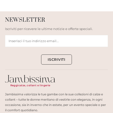
NEWSLETTER
Iscriviti per ricevere le ultime notizie e offerte speciali.
ISCRIVITI
Reggicalze, collant e lingerie
Jambissima valorizza le tue gambe con le sue collezioni di calze e
collant – tutte le donne meritano di vestirle con eleganza, in ogni
occasione, sia in inverno che in estate, per un evento speciale o per
il comfort quotidiano.